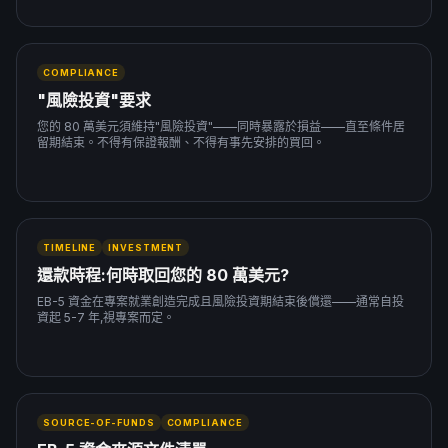
한국어
Español
Русский
COMPLIANCE
"風險投資"要求
預約免費諮詢
您的 80 萬美元須維持"風險投資"——同時暴露於損益——直至條件居
留期結束。不得有保證報酬、不得有事先安排的買回。
TIMELINE
INVESTMENT
還款時程:何時取回您的 80 萬美元?
EB-5 資金在專案就業創造完成且風險投資期結束後償還——通常自投
資起 5-7 年,視專案而定。
SOURCE-OF-FUNDS
COMPLIANCE