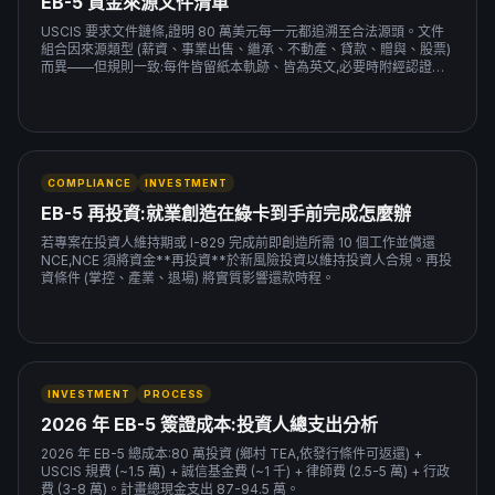
EB-5 資金來源文件清單
USCIS 要求文件鏈條,證明 80 萬美元每一元都追溯至合法源頭。文件
組合因來源類型 (薪資、事業出售、繼承、不動產、貸款、贈與、股票)
而異——但規則一致:每件皆留紙本軌跡、皆為英文,必要時附經認證翻
譯。
COMPLIANCE
INVESTMENT
EB-5 再投資:就業創造在綠卡到手前完成怎麼辦
若專案在投資人維持期或 I-829 完成前即創造所需 10 個工作並償還
NCE,NCE 須將資金**再投資**於新風險投資以維持投資人合規。再投
資條件 (掌控、產業、退場) 將實質影響還款時程。
INVESTMENT
PROCESS
2026 年 EB-5 簽證成本:投資人總支出分析
2026 年 EB-5 總成本:80 萬投資 (鄉村 TEA,依發行條件可返還) +
USCIS 規費 (~1.5 萬) + 誠信基金費 (~1 千) + 律師費 (2.5-5 萬) + 行政
費 (3-8 萬)。計畫總現金支出 87-94.5 萬。