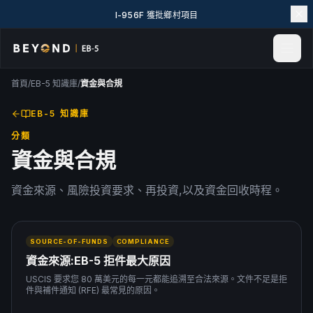
I-956F 獲批鄉村項目
首頁
/
EB-5 知識庫
/
資金與合規
首頁
新聞與見解
EB-5 知識庫
活動
分類
專案實例
資金與合規
探索 EB-5
資金來源、風險投資要求、再投資,以及資金回收時程。
EB-5 百科
關於我們
聯絡我們
SOURCE-OF-FUNDS
COMPLIANCE
LANGUAGE
資金來源:EB-5 拒件最大原因
English
简体中文
USCIS 要求您 80 萬美元的每一元都能追溯至合法來源。文件不足是拒
件與補件通知 (RFE) 最常見的原因。
繁體中文
Tiếng Việt