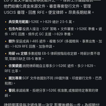
EB-5 是文件最密集移民遞件之一。律師工作遠超填表——
한국어
Español
他們結構化資金來源文件、審查專案發行文件、管理
USCIS 審理、回應 RFE。便宜律師 = 昂貴長期結果。
Русский
•
典型費用範圍
:I-526E + I-829 總計 2.5-5 萬。
預約免費諮詢
•
包含內容
:投資人接洽、SOF 策略 + 文件審查、I-526E 準備 + 遞
件、RFE 回應、條件式 GC 支援、I-829 準備。
•
額外
:家庭成員 I-485 遞件、複雜 SOF (多國贈與、事業出售、加
密)、I-829 RFE 回應、加急申請。
•
時薪 vs 定額
:多數經驗 EB-5 律師按階段收定額。時薪計費不尋
常,常顯示缺乏 EB-5 專業。
•
依實績選
:詢問律師親自主導多少 I-526E 遞件、多少 I-829、
RFE 比率。
•
國別專業
:SOF 文件依國別不同 (中國外匯、印度銀行文件、巴西
稅務)。
•
警訊
:承諾結果、拒絕分享 I-526E 核准數,或推銷特定專案的律
師。
律師選擇是每次遞件單一決定,影響後續每一步。為經驗付