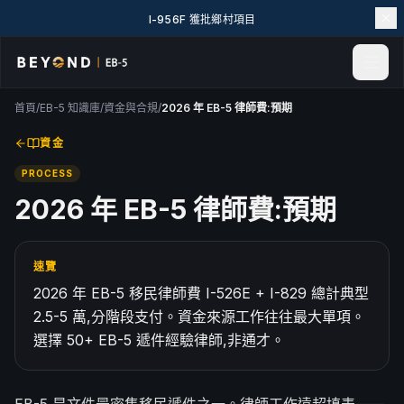
I-956F 獲批鄉村項目
首頁
/
EB-5 知識庫
/
資金與合規
/
2026 年 EB-5 律師費:預期
首頁
新聞與見解
資金
活動
PROCESS
專案實例
2026 年 EB-5 律師費:預期
探索 EB-5
EB-5 百科
速覽
關於我們
2026 年 EB-5 移民律師費 I-526E + I-829 總計典型
聯絡我們
2.5-5 萬,分階段支付。資金來源工作往往最大單項。
LANGUAGE
選擇 50+ EB-5 遞件經驗律師,非通才。
English
简体中文
繁體中文
Tiếng Việt