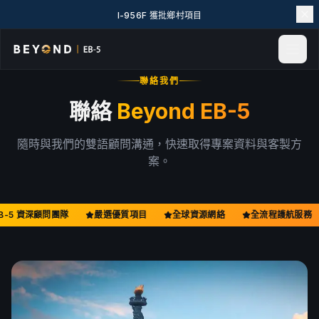
I-956F 獲批鄉村項目
聯絡我們
首頁
聯絡
Beyond EB-5
新聞與見解
活動
隨時與我們的雙語顧問溝通，快速取得專案資料與客製方
專案實例
案。
探索 EB-5
EB-5 百科
關於我們
B-5 資深顧問團隊
嚴選優質項目
全球資源網絡
全流程護航服務
聯絡我們
LANGUAGE
English
简体中文
繁體中文
Tiếng Việt