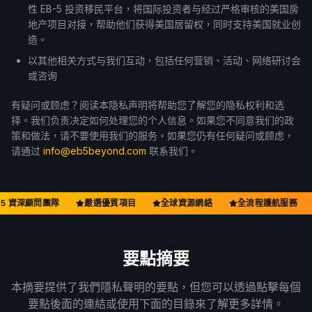
性 EB-5 投资移民平台，将国际投资者与经过严格审核的美国房
한국어
Español
地产项目对接，帮助他们获得美国居留权，同时支持美国就业创
造。
Русский
以其他相关方式与我们互动，包括任何营销、活动、网络研讨会
或咨询
預約免費諮詢
有疑问或顾虑？阅读本隐私声明将帮助您了解您的隐私权利和选
择。我们负责决定如何处理您的个人信息。如果您不同意我们的政
策和做法，请不要使用我们的服务。如果您仍有任何疑问或顾虑，
请通过
info@eb5beyond.com
联系我们。
-5 資深顧問團隊
嚴選優質項目
全球資源網絡
全流程護航服務
要點摘要
本摘要提供了我們隱私聲明的要點，但您可以透過點擊每個
要點後面的連結或使用下面的目錄來了解更多詳情。