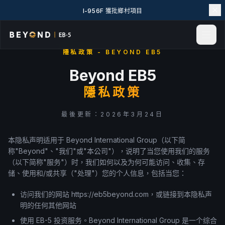
I-956F 獲批鄉村項目
隱私政策 - BEYOND EB5
首頁
Beyond EB5
新聞與見解
隱私政策
活動
專案實例
最後更新：2026年3月24日
探索 EB-5
EB-5 百科
本隐私声明适用于 Beyond International Group（以下简
称"Beyond"、"我们"或"本公司"），说明了当您使用我们的服务
關於我們
（以下简称"服务"）时，我们如何以及为何可能访问、收集、存
聯絡我們
储、使用和/或共享（"处理"）您的个人信息，包括当您：
LANGUAGE
访问我们的网站 https://eb5beyond.com，或链接到本隐私声
English
简体中文
明的任何其他网站
繁體中文
Tiếng Việt
使用 EB-5 投资服务。Beyond International Group 是一个综合