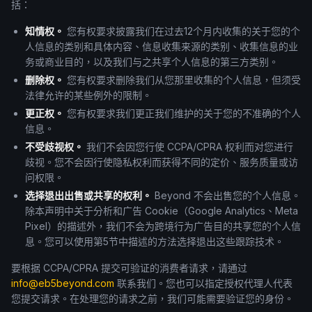
括：
知情权。
您有权要求披露我们在过去12个月内收集的关于您的个
人信息的类别和具体内容、信息收集来源的类别、收集信息的业
务或商业目的，以及我们与之共享个人信息的第三方类别。
删除权。
您有权要求删除我们从您那里收集的个人信息，但须受
法律允许的某些例外的限制。
更正权。
您有权要求我们更正我们维护的关于您的不准确的个人
信息。
不受歧视权。
我们不会因您行使 CCPA/CPRA 权利而对您进行
歧视。您不会因行使隐私权利而获得不同的定价、服务质量或访
问权限。
选择退出出售或共享的权利。
Beyond 不会出售您的个人信息。
除本声明中关于分析和广告 Cookie（Google Analytics、Meta
Pixel）的描述外，我们不会为跨境行为广告目的共享您的个人信
息。您可以使用第5节中描述的方法选择退出这些跟踪技术。
要根据 CCPA/CPRA 提交可验证的消费者请求，请通过
info@eb5beyond.com
联系我们。您也可以指定授权代理人代表
您提交请求。在处理您的请求之前，我们可能需要验证您的身份。