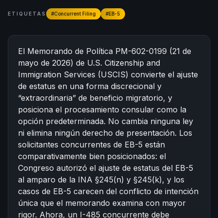
한국어
Español
ETIQUETAS
#
Concurrent Filing
#
EB-5
Русский
El Memorando de Política PM-602-0199 (21 de
Consulta gratis
mayo de 2026) de U.S. Citizenship and
Immigration Services (USCIS) convierte el ajuste
de estatus en una forma discrecional y
“extraordinaria” de beneficio migratorio, y
posiciona el procesamiento consular como la
opción predeterminada. No cambia ninguna ley
ni elimina ningún derecho de presentación. Los
solicitantes concurrentes de EB-5 están
comparativamente bien posicionados: el
Congreso autorizó el ajuste de estatus del EB-5
al amparo de la INA §245(n) y §245(k), y los
casos de EB-5 carecen del conflicto de intención
única que el memorando examina con mayor
rigor. Ahora, un I-485 concurrente debe