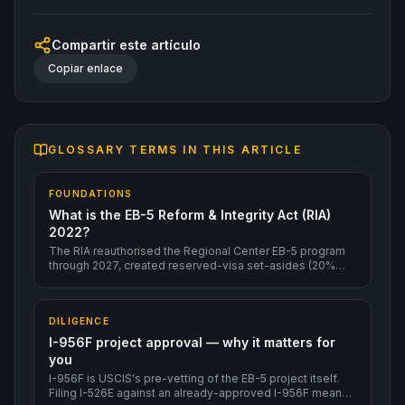
Compartir este artículo
Copiar enlace
GLOSSARY TERMS IN THIS ARTICLE
FOUNDATIONS
What is the EB-5 Reform & Integrity Act (RIA)
2022?
The RIA reauthorised the Regional Center EB-5 program
through 2027, created reserved-visa set-asides (20%
rural, 10% urban TEA, 2% infrastructure), reduced the
sustainment period from 5 to 2 years, and added integrity
measures (audits, source-of-funds reviews, I-956F
DILIGENCE
project approval).
I-956F project approval — why it matters for
you
I-956F is USCIS's pre-vetting of the EB-5 project itself.
Filing I-526E against an already-approved I-956F means