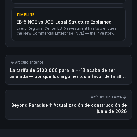
much faster individual adjudication.
TIMELINE
EB-5 NCE vs JCE: Legal Structure Explained
Every Regional Center EB-5 investment has two entities:
the New Commercial Enterprise (NCE) — the investor-
facing fund — and the Job Creating Entity (JCE) — the
actual project. Investors are limited partners or LLC
members in the NCE; the NCE lends or invests in the JCE.
Artículo anterior
La tarifa de $100,000 para la H-1B acaba de ser
anulada — por qué los argumentos a favor de la EB-5
para los titulares de H-1B no han cambiado
Artículo siguiente
Beyond Paradise 1: Actualización de construcción de
junio de 2026