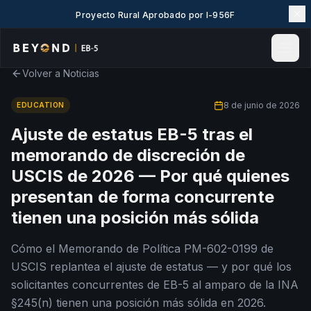
Proyecto Rural Aprobado por I-956F
Volver a Noticias
Inicio
Noticias e Insights
8 de junio de 2026
EDUCATION
Eventos
Ajuste de estatus EB-5 tras el
Proyectos
memorando de discreción de
Explorar EB-5
USCIS de 2026 — Por qué quienes
Wiki EB-5
presentan de forma concurrente
Sobre nosotros
tienen una posición más sólida
Contacto
Cómo el Memorando de Política PM-602-0199 de
LANGUAGE
USCIS replantea el ajuste de estatus — y por qué los
English
简体中文
solicitantes concurrentes de EB-5 al amparo de la INA
繁體中文
Tiếng Việt
§245(n) tienen una posición más sólida en 2026.