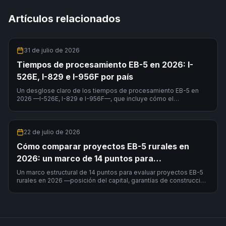
Artículos relacionados
31 de julio de 2026
Tiempos de procesamiento EB-5 en 2026: I-
526E, I-829 e I-956F por país
Un desglose claro de los tiempos de procesamiento EB-5 en
2026 —I-526E, I-829 e I-956F—, que incluye cómo el
procesamiento prioritario rural y su país de nacimiento modifican
los plazos.
22 de julio de 2026
Cómo comparar proyectos EB-5 rurales en
2026: un marco de 14 puntos para
inversionistas
Un marco estructural de 14 puntos para evaluar proyectos EB-5
rurales en 2026 —posición del capital, garantías de construcción,
estrategia de salida, cumplimiento del sostenimiento según la
RIA— con una comparación real.