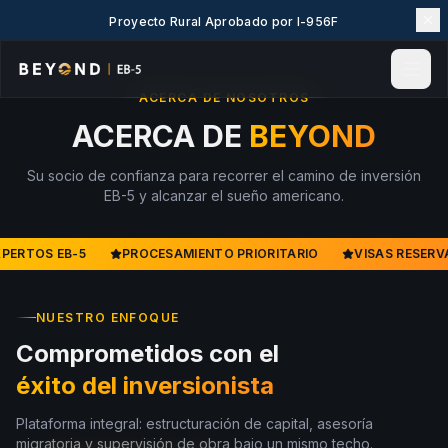
Proyecto Rural Aprobado por I-956F
ACERCA DE NOSOTROS
Inicio
ACERCA DE
BEYOND
Noticias e Insights
Su socio de confianza para recorrer el camino de inversión
Eventos
EB-5 y alcanzar el sueño americano.
Proyectos
Explorar EB-5
PERTOS EB-5
PROCESAMIENTO PRIORITARIO
VISAS RESERV
Wiki EB-5
Sobre nosotros
NUESTRO ENFOQUE
Contacto
Comprometidos con el
LANGUAGE
éxito del inversionista
English
简体中文
Plataforma integral: estructuración de capital, asesoría
繁體中文
Tiếng Việt
migratoria y supervisión de obra bajo un mismo techo.