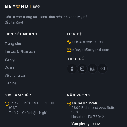
Đầu tư cho tương lai. Hành trình đến thẻ xanh Mỹ bắt
đầu tại đây!
LIÊN KẾT NHANH
LIÊN HỆ
+1 (949) 656-7399
Trang chủ
info@eb5beyond.com
Tin tức & Phân tích
THEO DÕI
Sự kiện
Dự án
Về chúng tôi
Liên hệ
GIỜ LÀM VIỆC
VĂN PHÒNG
Thứ 2 - Thứ 6 : 9:00 - 18:00
Trụ sở Houston
(CST)
9800 Richmond Ave, Suite
500
Thứ 7 - Chủ nhật : Nghỉ
Houston, TX 77042
Văn phòng Irvine