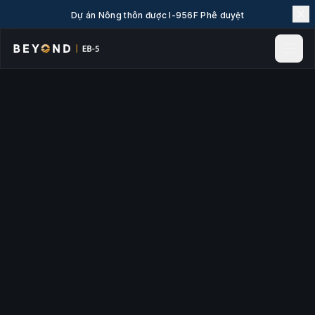
Dự án Nông thôn được I-956F Phê duyệt
Trang chủ
Tin tức & Phân tích
Sự kiện
Dự án
Khám phá EB-5
Bách khoa EB-5
Về chúng tôi
Liên hệ
LANGUAGE
English
简体中文
繁體中文
Tiếng Việt