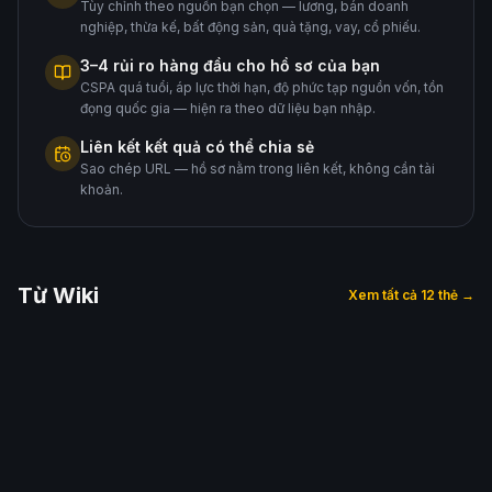
Tùy chỉnh theo nguồn bạn chọn — lương, bán doanh
nghiệp, thừa kế, bất động sản, quà tặng, vay, cổ phiếu.
3–4 rủi ro hàng đầu cho hồ sơ của bạn
CSPA quá tuổi, áp lực thời hạn, độ phức tạp nguồn vốn, tồn
đọng quốc gia — hiện ra theo dữ liệu bạn nhập.
Liên kết kết quả có thể chia sẻ
Sao chép URL — hồ sơ nằm trong liên kết, không cần tài
khoản.
Từ Wiki
Xem tất cả 12 thẻ →