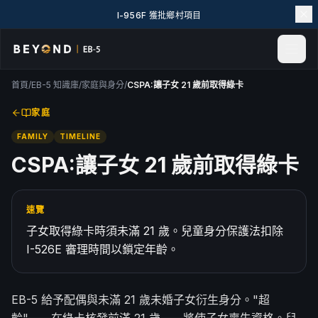
I-956F 獲批鄉村項目
首頁
/
EB-5 知識庫
/
家庭與身分
/
CSPA:讓子女 21 歲前取得綠卡
首頁
新聞與見解
家庭
活動
FAMILY
TIMELINE
專案實例
CSPA:讓子女 21 歲前取得綠卡
探索 EB-5
EB-5 百科
速覽
關於我們
子女取得綠卡時須未滿 21 歲。兒童身分保護法扣除
聯絡我們
I-526E 審理時間以鎖定年齡。
LANGUAGE
English
简体中文
EB-5 給予配偶與未滿 21 歲未婚子女衍生身分。"超
繁體中文
Tiếng Việt