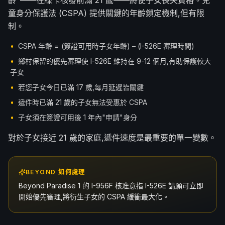
齡"——在綠卡核發前滿 21 歲——將使子女喪失資格。兒
한국어
Español
童身分保護法 (CSPA) 提供關鍵的年齡鎖定機制,但有限
制。
Русский
•
CSPA 年齡 = (簽證可用時子女年齡) – (I-526E 審理時間)
預約免費諮詢
•
鄉村保留的優先審理使 I-526E 維持在 9-12 個月,有助保護較大
子女
•
若您子女今日已滿 17 歲,每月延遲皆關鍵
•
遞件時已滿 21 歲的子女無法受惠於 CSPA
•
子女須在簽證可用後 1 年內"申請"身分
對於子女接近 21 歲的家庭,遞件速度是最重要的單一變數。
BEYOND 如何處理
Beyond Paradise 1 的 I-956F 核准意指 I-526E 請願可立即
開始優先審理,將衍生子女的 CSPA 緩衝最大化。