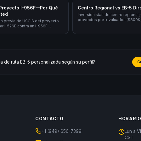
 Proyecto I-956F—Por Qué
Centro Regional vs EB-5 Dir
sted
Inversionistas de centro regional j
proyectos pre-evaluados ($800K).
ión previa de USCIS del proyecto
requiere operar su propio negocio
ar I-526E contra un I-956F
personalmente 10 empleos ($1.05
 procesamiento individual
s rápido.
a de ruta EB-5 personalizada según su perfil?
Cr
CONTACTO
HORARI
+1 (949) 656-7399
Lun a V
CST