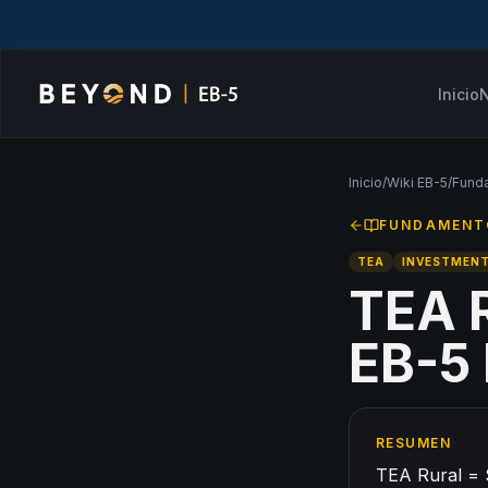
Inicio
N
Inicio
/
Wiki EB-5
/
Fund
FUNDAMENT
TEA
INVESTMEN
TEA R
EB-5 
RESUMEN
TEA Rural = 