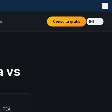
Consulta gratis
o
ES
a vs
o. TEA