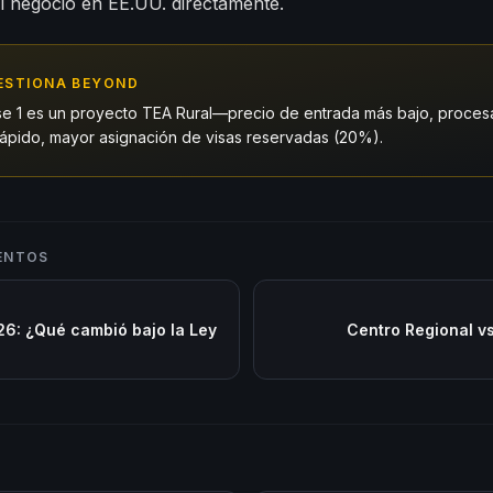
l negocio en EE.UU. directamente.
ESTIONA BEYOND
e 1 es un proyecto TEA Rural—precio de entrada más bajo, proces
 rápido, mayor asignación de visas reservadas (20%).
ENTOS
26: ¿Qué cambió bajo la Ley
Centro Regional vs