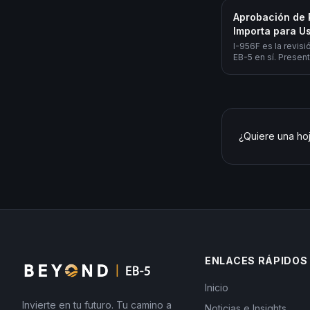
Aprobación de
Importa para U
I-956F es la revis
EB-5 en sí. Present
aprobado significa
dramáticamente má
¿Quiere una hoj
ENLACES RÁPIDOS
Inicio
Invierte en tu futuro. Tu camino a
Noticias e Insights