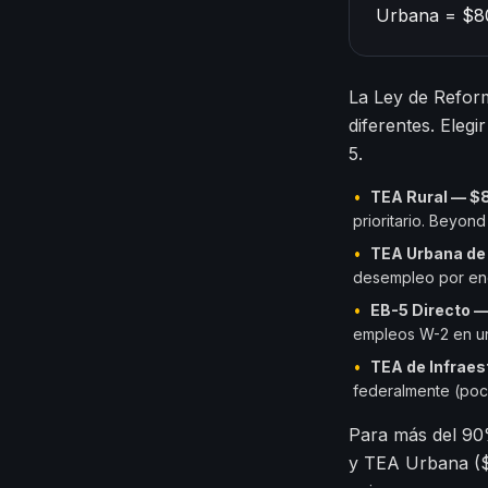
Urbana = $80
La Ley de Reform
diferentes. Elegi
5.
•
TEA Rural — $
prioritario. Beyond
•
TEA Urbana de
desempleo por enc
•
EB-5 Directo 
empleos W-2 en un
•
TEA de Infrae
federalmente (poco
Para más del 90%
y TEA Urbana ($