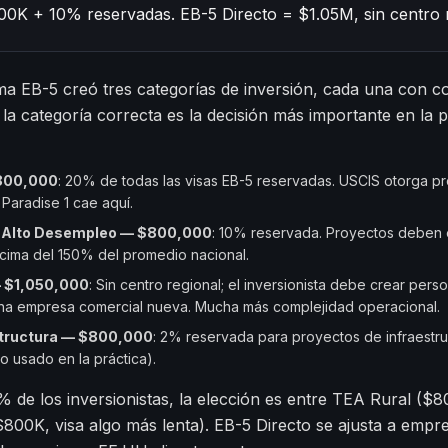
0K + 10% reservadas. EB-5 Directo = $1.05M, sin centro r
a EB-5 creó tres categorías de inversión, cada una con co
r la categoría correcta es la decisión más importante en la p
800,000
: 20% de todas las visas EB-5 reservadas. USCIS otorga p
 Paradise 1 cae aquí.
 Alto Desempleo — $800,000
: 10% reservada. Proyectos deben 
ima del 150% del promedio nacional.
— $1,050,000
: Sin centro regional; el inversionista debe crear pers
a empresa comercial nueva. Mucha más complejidad operacional.
structura — $800,000
: 2% reservada para proyectos de infraestru
 usado en la práctica).
 de los inversionistas, la elección es entre TEA Rural ($
800K, visa algo más lenta). EB-5 Directo se ajusta a emp