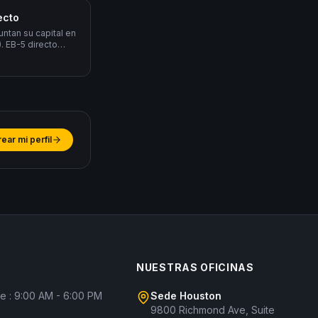
ecto
untan su capital en
 EB-5 directo
 y crear
M).
ear mi perfil
O
NUESTRAS OFICINAS
ie : 9:00 AM - 6:00 PM
Sede Houston
9800 Richmond Ave, Suite