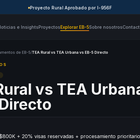
Proyecto Rural Aprobado por I-956F
oticias e Insights
Proyectos
Explorar EB-5
Sobre nosotros
Contact
amentos de EB-5
/
TEA Rural vs TEA Urbana vs EB-5 Directo
OS
T
ural vs TEA Urban
Directo
$800K + 20% visas reservadas + procesamiento prioritari